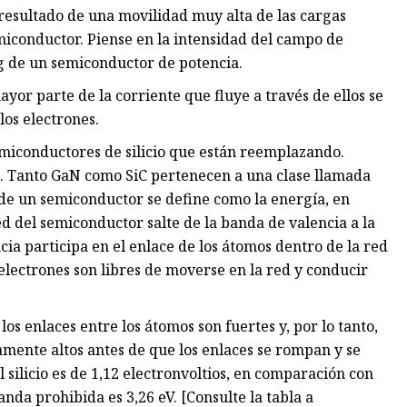
l resultado de una movilidad muy alta de las cargas
emiconductor. Piense en la intensidad del campo de
ng de un semiconductor de potencia.
yor parte de la corriente que fluye a través de ellos se
los electrones.
emiconductores de silicio que están reemplazando.
a. Tanto GaN como SiC pertenecen a una clase llamada
e un semiconductor se define como la energía, en
ed del semiconductor salte de la banda de valencia a la
ia participa en el enlace de los átomos dentro de la red
electrones son libres de moverse en la red y conducir
s enlaces entre los átomos son fuertes y, por lo tanto,
vamente altos antes de que los enlaces se rompan y se
 silicio es de 1,12 electronvoltios, en comparación con
anda prohibida es 3,26 eV. [Consulte la tabla a