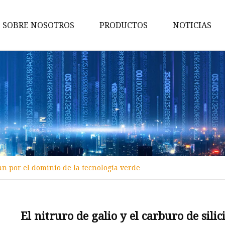
SOBRE NOSOTROS
PRODUCTOS
NOTICIAS
Varilla de carburo
Troqueles de carburo
Insertos de carburo
Piezas de desgaste de carburo
Consejos para la minería de
carburo
Herramientas de corte de
han por el dominio de la tecnología verde
carburo
Varilla de carburo de tungste
El nitruro de galio y el carburo de sili
Bola de carburo de tungsteno