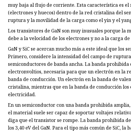
muy baja al flujo de corriente. Esta característica es e
(electrones y huecos) dentro de la red cristalina del s
ruptura y la movilidad de la carga como el yin y el ya
Los transistores de GaN son muy inusuales porque la ma
debe a la velocidad de los electrones y no a la carga de 
GaN y SiC se acercan mucho más a este ideal que los s
Primero, considere la intensidad del campo de ruptur
semiconductores de banda ancha. La banda prohibida d
electronvoltios, necesaria para que un electrón en la r
banda de conducción. Un electrón en la banda de valenc
cristalina, mientras que en la banda de conducción los 
electricidad.
En un semiconductor con una banda prohibida amplia, lo
el material suele ser capaz de soportar voltajes relati
diga que el transistor se rompe. La banda prohibida del
los 3,40 eV del GaN. Para el tipo más común de SiC, la b