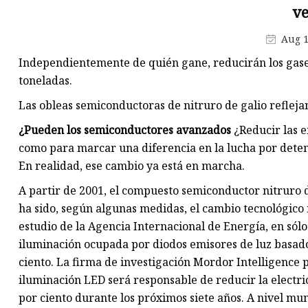
v
Pasadores de carburo de
tungsteno
Aug 1
Rollos de carburo de tungsten
Independientemente de quién gane, reducirán los gase
Placa de carburo de tungsteno
toneladas.
Yunques de carburo de tungst
Las obleas semiconductoras de nitruro de galio refleja
¿Pueden los semiconductores avanzados
¿Reducir las e
como para marcar una diferencia en la lucha por detene
En realidad, ese cambio ya está en marcha.
A partir de 2001, el compuesto semiconductor nitruro 
ha sido, según algunas medidas, el cambio tecnológico
estudio de la Agencia Internacional de Energía, en sól
iluminación ocupada por diodos emisores de luz basados
ciento. La firma de investigación Mordor Intelligence 
iluminación LED será responsable de reducir la electric
por ciento durante los próximos siete años. A nivel mu