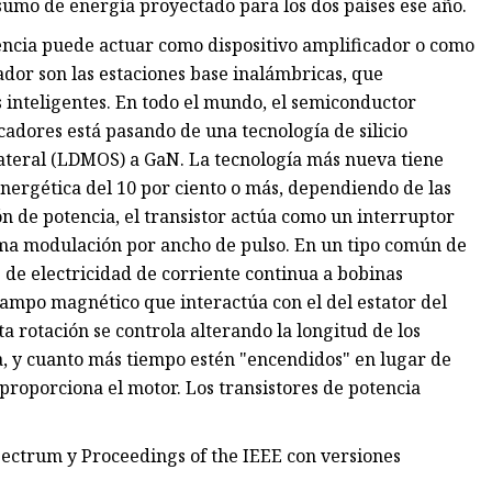
onsumo de energía proyectado para los dos países ese año.
tencia puede actuar como dispositivo amplificador o como
dor son las estaciones base inalámbricas, que
os inteligentes. En todo el mundo, el semiconductor
icadores está pasando de una tecnología de silicio
ateral (LDMOS) a GaN. La tecnología más nueva tiene
energética del 10 por ciento o más, dependiendo de las
ón de potencia, el transistor actúa como un interruptor
lama modulación por ancho de pulso. En un tipo común de
 de electricidad de corriente continua a bobinas
campo magnético que interactúa con el del estator del
ta rotación se controla alterando la longitud de los
a, y cuanto más tiempo estén "encendidos" en lugar de
 proporciona el motor. Los transistores de potencia
ectrum y Proceedings of the IEEE con versiones