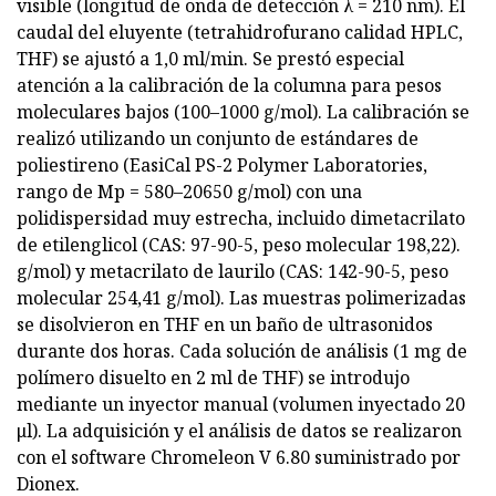
visible (longitud de onda de detección λ = 210 nm). El
caudal del eluyente (tetrahidrofurano calidad HPLC,
THF) se ajustó a 1,0 ml/min. Se prestó especial
atención a la calibración de la columna para pesos
moleculares bajos (100–1000 g/mol). La calibración se
realizó utilizando un conjunto de estándares de
poliestireno (EasiCal PS-2 Polymer Laboratories,
rango de Mp = 580–20650 g/mol) con una
polidispersidad muy estrecha, incluido dimetacrilato
de etilenglicol (CAS: 97-90-5, peso molecular 198,22).
g/mol) y metacrilato de laurilo (CAS: 142-90-5, peso
molecular 254,41 g/mol). Las muestras polimerizadas
se disolvieron en THF en un baño de ultrasonidos
durante dos horas. Cada solución de análisis (1 mg de
polímero disuelto en 2 ml de THF) se introdujo
mediante un inyector manual (volumen inyectado 20
μl). La adquisición y el análisis de datos se realizaron
con el software Chromeleon V 6.80 suministrado por
Dionex.