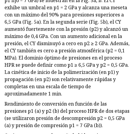
p1 fijo = 7 GPa) se muestran en la Fig. 5a, b. El CY
exhibe un umbral en p1 = 2 GPa y alcanza una meseta
con un máximo del 90% para presiones superiores a
6,5 ​​GPa (Fig. 5a). En la segunda serie (Fig. 5b), el CY
aumentó fuertemente con la presión (p2) y alcanzó un
máximo de 0,4 GPa. Con un aumento adicional en la
presión, el CY disminuyó a cero en p2 ≥ 2 GPa. Además,
el CY también es cero a presión atmosférica (p2 = 0,1
MPa). El dominio óptimo de presiones en el proceso
HPR se puede definir como p1 ≥ 6,5 GPa y p2 = 0,5 GPa.
La cinética de inicio de la polimerización (en p1) y
propagación (en p2) son relativamente rápidas y
completas en una escala de tiempo de
aproximadamente 1 min.
Rendimiento de conversión en función de las
presiones p1 (a) y p2 (b) del proceso HPR de dos etapas
(se utilizaron presión de descompresión p2 = 0,5 GPa
(a) y presión de compresión p1 = 7 GPa (b)).