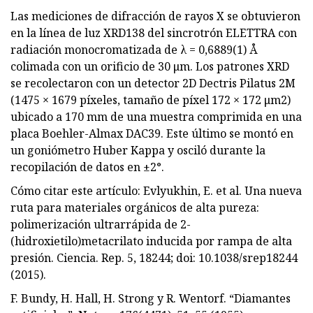
Las mediciones de difracción de rayos X se obtuvieron
en la línea de luz XRD138 del sincrotrón ELETTRA con
radiación monocromatizada de λ = 0,6889(1) Å
colimada con un orificio de 30 μm. Los patrones XRD
se recolectaron con un detector 2D Dectris Pilatus 2M
(1475 × 1679 píxeles, tamaño de píxel 172 × 172 μm2)
ubicado a 170 mm de una muestra comprimida en una
placa Boehler-Almax DAC39. Este último se montó en
un goniómetro Huber Kappa y osciló durante la
recopilación de datos en ±2°.
Cómo citar este artículo: Evlyukhin, E. et al. Una nueva
ruta para materiales orgánicos de alta pureza:
polimerización ultrarrápida de 2-
(hidroxietilo)metacrilato inducida por rampa de alta
presión. Ciencia. Rep. 5, 18244; doi: 10.1038/srep18244
(2015).
F. Bundy, H. Hall, H. Strong y R. Wentorf. “Diamantes