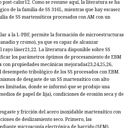
 post-calor12. Como se resume aquí, la literatura se ha
ico de la familia de SS 316L, mientras que hay escasez
ilia de SS martensíticos procesados ​​con AM con un
ilar a la L-PBF, permite la formación de microestructuras
vanadio y cromo), ya que es capaz de alcanzar
 rayo láser21,22. La literatura disponible sobre SS
tificar los parámetros óptimos de procesamiento de EBM
os con propiedades mecánicas mejoradas23,24,25,26,
l desempeño tribológico de los SS procesados ​​con EBM.
nismos de desgaste de un SS martensítico con alto
s limitadas, donde se informó que se produjo una
edios de papel de lija), condiciones de erosión seca y de
esgaste y fricción del acero inoxidable martensítico con
iones de deslizamiento seco. Primero, las
mediante microscopía electrónica de barrido (SEM),