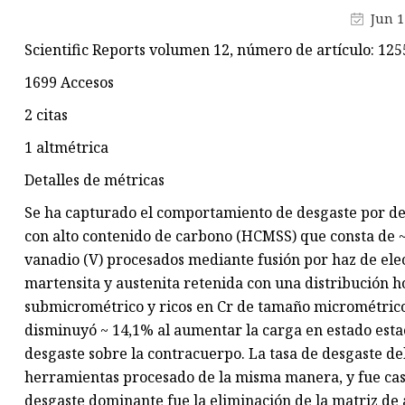
Pasadores de carburo de
Jun 1
tungsteno
Scientific Reports volumen 12, número de artículo: 1255
Rollos de carburo de tungsten
1699 Accesos
Placa de carburo de tungsteno
2 citas
Yunques de carburo de tungst
1 altmétrica
Detalles de métricas
Se ha capturado el comportamiento de desgaste por de
con alto contenido de carbono (HCMSS) que consta de ~
vanadio (V) procesados ​​mediante fusión por haz de ele
martensita y austenita retenida con una distribución
submicrométrico y ricos en Cr de tamaño micrométrico,
disminuyó ~ 14,1% al aumentar la carga en estado estac
desgaste sobre la contracuerpo. La tasa de desgaste d
herramientas procesado de la misma manera, y fue casi
desgaste dominante fue la eliminación de la matriz de 