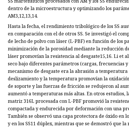
SS martensíticos procesados ​​con AM y los SS endurecid
dentro de la microestructura y optimizando los parám
AM3,12,13,14.
Hasta la fecha, el rendimiento tribológico de los SS au
en comparación con el de otros SS. Se investigó el com
de lecho de polvo con láser (L-PBF) en función de los
minimización de la porosidad mediante la reducción de
láser promovían la resistencia al desgaste15,16. Li et 
seco bajo diferentes parámetros (cargas, frecuencias 
mecanismo de desgaste era la abrasión a temperatura 
deslizamiento y la temperatura promovían la oxidación
de soporte y las fuerzas de fricción se redujeron al a
aumentó a temperaturas más altas. En otros estudios, la
matriz 316L procesada con L-PBF promovió la resistenc
compactada y endurecida por deformación con una pro
También se observó una capa protectora de óxido en lo
y en los SS11 dúplex, mientras que se demostró que la 