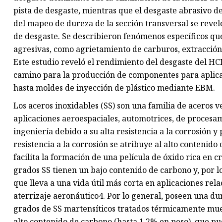
pista de desgaste, mientras que el desgaste abrasivo de
del mapeo de dureza de la sección transversal se reve
de desgaste. Se describieron fenómenos específicos qu
agresivas, como agrietamiento de carburos, extracción
Este estudio reveló el rendimiento del desgaste del HC
camino para la producción de componentes para aplicac
hasta moldes de inyección de plástico mediante EBM.
Los aceros inoxidables (SS) son una familia de aceros 
aplicaciones aeroespaciales, automotrices, de procesa
ingeniería debido a su alta resistencia a la corrosión 
resistencia a la corrosión se atribuye al alto contenido
facilita la formación de una película de óxido rica en 
grados SS tienen un bajo contenido de carbono y, por lo 
que lleva a una vida útil más corta en aplicaciones re
aterrizaje aeronáutico4. Por lo general, poseen una dur
grados de SS martensíticos tratados térmicamente mues
alto contenido de carbono (hasta 1,2% en peso), que p