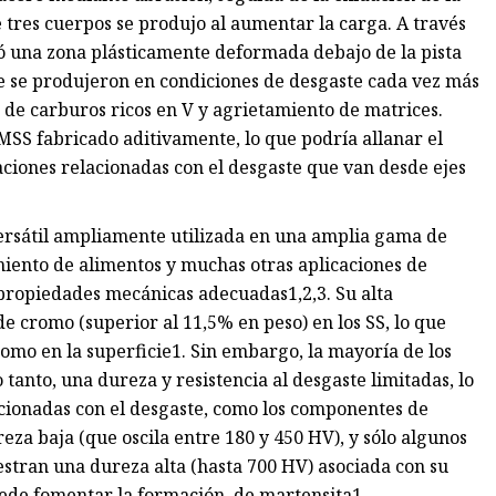
 tres cuerpos se produjo al aumentar la carga. A través
ló una zona plásticamente deformada debajo de la pista
e se produjeron en condiciones de desgaste cada vez más
 de carburos ricos en V y agrietamiento de matrices.
MSS fabricado aditivamente, lo que podría allanar el
iones relacionadas con el desgaste que van desde ejes
versátil ampliamente utilizada en una amplia gama de
miento de alimentos y muchas otras aplicaciones de
y propiedades mecánicas adecuadas1,2,3. Su alta
 de cromo (superior al 11,5% en peso) en los SS, lo que
cromo en la superficie1. Sin embargo, la mayoría de los
tanto, una dureza y resistencia al desgaste limitadas, lo
lacionadas con el desgaste, como los componentes de
eza baja (que oscila entre 180 y 450 HV), y sólo algunos
tran una dureza alta (hasta 700 HV) asociada con su
uede fomentar la formación. de martensita1.