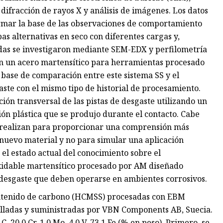
difracción de rayos X y análisis de imágenes. Los datos
ormar la base de las observaciones de comportamiento
as alternativas en seco con diferentes cargas y,
tadas se investigaron mediante SEM-EDX y perfilometría
con un acero martensítico para herramientas procesado
 base de comparación entre este sistema SS y el
te con el mismo tipo de historial de procesamiento.
ón transversal de las pistas de desgaste utilizando un
n plástica que se produjo durante el contacto. Cabe
se realizan para proporcionar una comprensión más
nuevo material y no para simular una aplicación
 el estado actual del conocimiento sobre el
xidable martensítico procesado por AM diseñado
 desgaste que deben operarse en ambientes corrosivos.
ontenido de carbono (HCMSS) procesadas con EBM
ladas y suministradas por VBN Components AB, Suecia.
 20,0 Cr, 1,0 Mo, 4,0 V, 73,1 Fe (% en peso). Primero, se