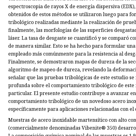
espectroscopia de rayos X de energía dispersiva (EDX), 
obtenidos de estos métodos se utilizaron luego para f
tribológico realizadas mediante la realización de prueb
finalmente, las morfologías de las superficies desgas
láser. La tasa de desgaste se cuantificó y se comparó 
de manera similar. Esto se ha hecho para formular una
empleado más comúnmente para la resistencia al desgas
Finalmente, se demostraron mapas de dureza de la secci
algoritmo de mapeo de dureza, revelando la deformació
señalar que las pruebas tribológicas de este estudio 
profunda sobre el comportamiento tribológico de este 
particular. El presente estudio contribuye a avanzar en
comportamiento tribológico de un novedoso acero ino
específicamente para aplicaciones relacionadas con el
Muestras de acero inoxidable martensítico con alto c
(comercialmente denominadas Vibenite® 350) desarrol
La composición química nominal de las muestras es 1,9 C,