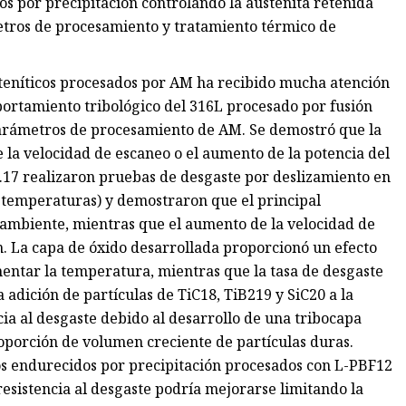
os por precipitación controlando la austenita retenida
etros de procesamiento y tratamiento térmico de
steníticos procesados ​​por AM ha recibido mucha atención
portamiento tribológico del 316L procesado por fusión
 parámetros de procesamiento de AM. Se demostró que la
 la velocidad de escaneo o el aumento de la potencia del
al.17 realizaron pruebas de desgaste por deslizamiento en
y temperaturas) y demostraron que el principal
ambiente, mientras que el aumento de la velocidad de
. La capa de óxido desarrollada proporcionó un efecto
umentar la temperatura, mientras que la tasa de desgaste
 adición de partículas de TiC18, TiB219 y SiC20 a la
ia al desgaste debido al desarrollo de una tribocapa
porción de volumen creciente de partículas duras.
s endurecidos por precipitación procesados ​​con L-PBF12
resistencia al desgaste podría mejorarse limitando la