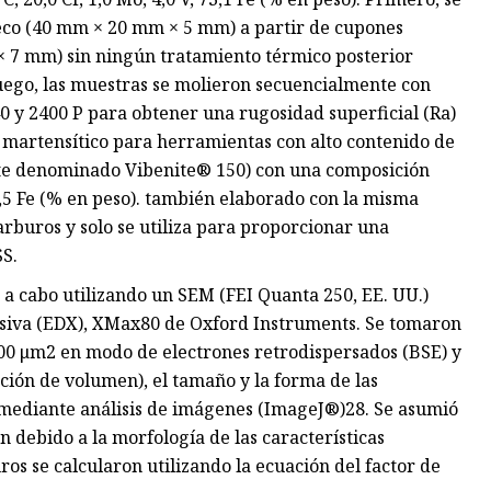
eco (40 mm × 20 mm × 5 mm) a partir de cupones
× 7 mm) sin ningún tratamiento térmico posterior
ego, las muestras se molieron secuencialmente con
0 y 2400 P para obtener una rugosidad superficial (Ra)
 martensítico para herramientas con alto contenido de
e denominado Vibenite® 150) con una composición
85,5 Fe (% en peso). también elaborado con la misma
buros y solo se utiliza para proporcionar una
SS.
 a cabo utilizando un SEM (FEI Quanta 250, EE. UU.)
rsiva (EDX), XMax80 de Oxford Instruments. Se tomaron
 μm2 en modo de electrones retrodispersados ​​(BSE) y
acción de volumen), el tamaño y la forma de las
) mediante análisis de imágenes (ImageJ®)28. Se asumió
n debido a la morfología de las características
os se calcularon utilizando la ecuación del factor de