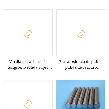
con 2 orificios para
espacios en blanco de la
refrigerante
barra del carburo Yl10.2
Varilla de carburo de
Barra redonda de pulido
tungsteno sólida súper
pulida de carburo
dura de alta calidad
cementado de tungsteno
fabricada en China
OEM para herramientas de
corte