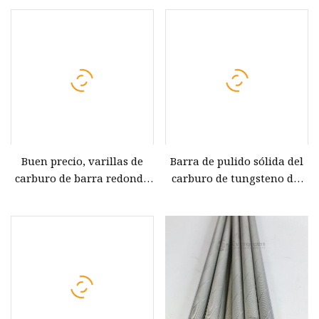
de desgaste
Buen precio, varillas de
Barra de pulido sólida del
carburo de barra redonda
carburo de tungsteno del
de carburo sólido para
taladro Dia20mm del
brocas de fresa del
molino de extremo de la
fabricante
superficie del espejo