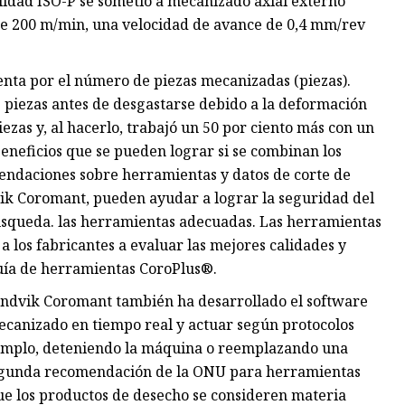
alidad ISO-P se sometió a mecanizado axial externo
de 200 m/min, una velocidad de avance de 0,4 mm/rev
ienta por el número de piezas mecanizadas (piezas).
 piezas antes de desgastarse debido a la deformación
ezas y, al hacerlo, trabajó un 50 por ciento más con un
beneficios que se pueden lograr si se combinan los
ndaciones sobre herramientas y datos de corte de
vik Coromant, pueden ayudar a lograr la seguridad del
búsqueda. las herramientas adecuadas. Las herramientas
 los fabricantes a evaluar las mejores calidades y
Guía de herramientas CoroPlus®.
Sandvik Coromant también ha desarrollado el software
canizado en tiempo real y actuar según protocolos
jemplo, deteniendo la máquina o reemplazando una
 segunda recomendación de la ONU para herramientas
que los productos de desecho se consideren materia