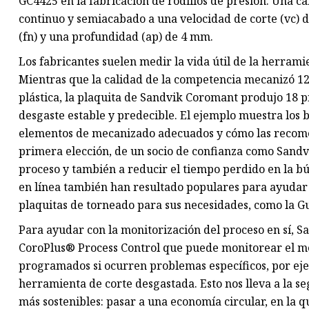
GC4425 en la fabricación de rodillos de presión. Una c
continuo y semiacabado a una velocidad de corte (vc) 
(fn) y una profundidad (ap) de 4 mm.
Los fabricantes suelen medir la vida útil de la herram
Mientras que la calidad de la competencia mecanizó 12
plástica, la plaquita de Sandvik Coromant produjo 18 pi
desgaste estable y predecible. El ejemplo muestra los 
elementos de mecanizado adecuados y cómo las recome
primera elección, de un socio de confianza como Sand
proceso y también a reducir el tiempo perdido en la 
en línea también han resultado populares para ayudar a
plaquitas de torneado para sus necesidades, como la 
Para ayudar con la monitorización del proceso en sí, 
CoroPlus® Process Control que puede monitorear el me
programados si ocurren problemas específicos, por e
herramienta de corte desgastada. Esto nos lleva a la
más sostenibles: pasar a una economía circular, en la 