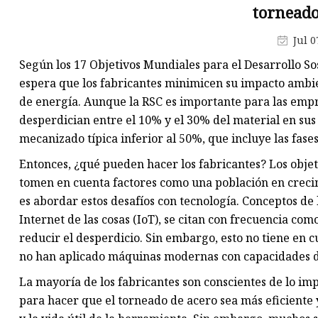
torneado
Pasadores de carburo de
tungsteno
Jul 0
Rollos de carburo de tungsten
Según los 17 Objetivos Mundiales para el Desarrollo So
Placa de carburo de tungsteno
espera que los fabricantes minimicen su impacto ambie
de energía. Aunque la RSC es importante para las empr
Yunques de carburo de tungst
desperdician entre el 10% y el 30% del material en sus
mecanizado típica inferior al 50%, que incluye las fases
Entonces, ¿qué pueden hacer los fabricantes? Los obje
tomen en cuenta factores como una población en crecimi
es abordar estos desafíos con tecnología. Conceptos de l
Internet de las cosas (IoT), se citan con frecuencia co
reducir el desperdicio. Sin embargo, esto no tiene en c
no han aplicado máquinas modernas con capacidades di
La mayoría de los fabricantes son conscientes de lo imp
para hacer que el torneado de acero sea más eficiente 