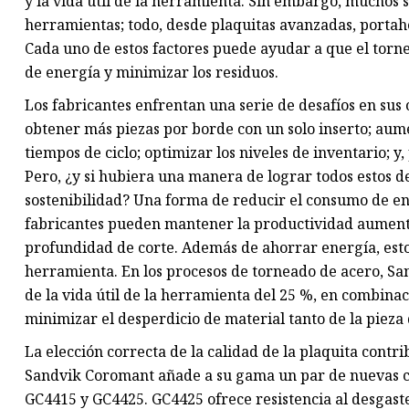
y la vida útil de la herramienta. Sin embargo, muchos 
herramientas; todo, desde plaquitas avanzadas, portahe
Cada uno de estos factores puede ayudar a que el torn
de energía y minimizar los residuos.
Los fabricantes enfrentan una serie de desafíos en sus
obtener más piezas por borde con un solo inserto; aume
tiempos de ciclo; optimizar los niveles de inventario; 
Pero, ¿y si hubiera una manera de lograr todos estos d
sostenibilidad? Una forma de reducir el consumo de ene
fabricantes pueden mantener la productividad aument
profundidad de corte. Además de ahorrar energía, esto
herramienta. En los procesos de torneado de acero, 
de la vida útil de la herramienta del 25 %, en combina
minimizar el desperdicio de material tanto de la pieza 
La elección correcta de la calidad de la plaquita contr
Sandvik Coromant añade a su gama un par de nuevas c
GC4415 y GC4425. GC4425 ofrece resistencia al desgaste