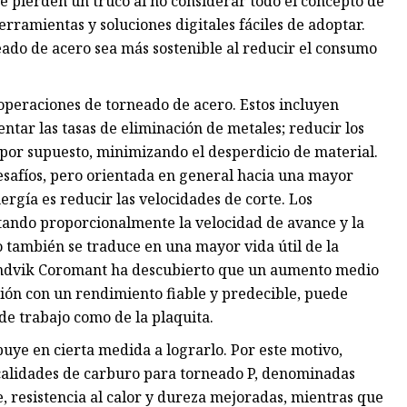
se pierden un truco al no considerar todo el concepto de
rramientas y soluciones digitales fáciles de adoptar.
eado de acero sea más sostenible al reducir el consumo
 operaciones de torneado de acero. Estos incluyen
ntar las tasas de eliminación de metales; reducir los
y, por supuesto, minimizando el desperdicio de material.
esafíos, pero orientada en general hacia una mayor
rgía es reducir las velocidades de corte. Los
ando proporcionalmente la velocidad de avance y la
 también se traduce en una mayor vida útil de la
Sandvik Coromant ha descubierto que un aumento medio
ción con un rendimiento fiable y predecible, puede
de trabajo como de la plaquita.
ibuye en cierta medida a lograrlo. Por este motivo,
alidades de carburo para torneado P, denominadas
, resistencia al calor y dureza mejoradas, mientras que