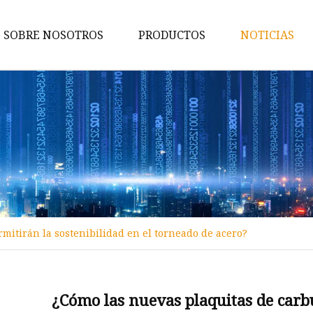
SOBRE NOSOTROS
PRODUCTOS
NOTICIAS
Varilla de carburo
Troqueles de carburo
Insertos de carburo
Piezas de desgaste de carburo
Consejos para la minería de
carburo
Herramientas de corte de
mitirán la sostenibilidad en el torneado de acero?
carburo
Varilla de carburo de tungste
¿Cómo las nuevas plaquitas de carbu
Bola de carburo de tungsteno