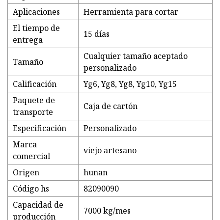
Aplicaciones
Herramienta para cortar
El tiempo de
15 días
entrega
Cualquier tamaño aceptado
Tamaño
personalizado
Calificación
Yg6, Yg8, Yg8, Yg10, Yg15
Paquete de
Caja de cartón
transporte
Especificación
Personalizado
Marca
viejo artesano
comercial
Origen
hunan
Código hs
82090090
Capacidad de
7000 kg/mes
producción