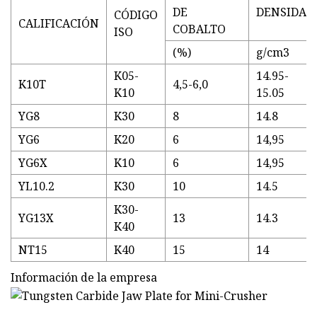
DE
DENSIDAD
CÓDIGO
CALIFICACIÓN
COBALTO
ISO
(%)
g/cm3
K05-
14.95-
K10T
4,5-6,0
K10
15.05
YG8
K30
8
14.8
YG6
K20
6
14,95
YG6X
K10
6
14,95
YL10.2
K30
10
14.5
K30-
YG13X
13
14.3
K40
NT15
K40
15
14
Información de la empresa