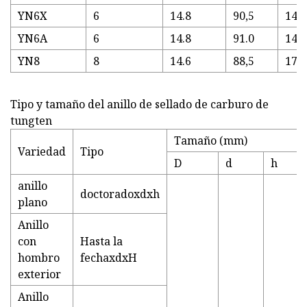
YN6X
6
14.8
90,5
140
YN6A
6
14.8
91.0
148
YN8
8
14.6
88,5
171
Tipo y tamaño del anillo de sellado de carburo de
tungten
Tamaño (mm)
Variedad
Tipo
D
d
h
anillo
doctoradoxdxh
plano
Anillo
con
Hasta la
hombro
fechaxdxH
exterior
Anillo