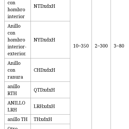
con
NTDxdxH
hombro
interior
Anillo
con
hombro
NYDxdxH
10~350
2~300
3~80
interior-
exterior.
Anillo
con
CHDxdxH
ranura
anillo
QTDxdxH
RTH
ANILLO
LRHxdxH
LRH
anillo TH
THxdxH
Otro