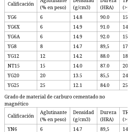
Aglutinante
Densidad
Dureza
TRS
Calificación
(% en peso)
(g/cm3)
(HRA)
(>=
YG6
6
14.8
90.0
152
YG6X
6
14.9
91.0
145
YG6A
6
14.9
92.0
154
YG8
8
14.7
89,5
175
YG12
12
14.2
88.0
181
NT15
15
14.0
87.0
205
YG20
20
13.5
85,5
245
YG25
25
12.1
84.0
255
Grado de material de carburo cementado no
magnético
Aglutinante
Densidad
Dureza
TRS
Calificación
(% en peso)
(g/cm3)
(HRA)
(>=
YN6
6
14.7
89,5
146