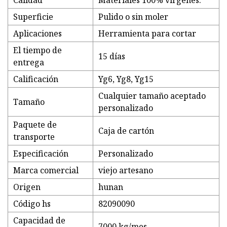
Calidad
Materiales 100% vírgenes.
Superficie
Pulido o sin moler
Aplicaciones
Herramienta para cortar
El tiempo de
15 días
entrega
Calificación
Yg6, Yg8, Yg15
Cualquier tamaño aceptado
Tamaño
personalizado
Paquete de
Caja de cartón
transporte
Especificación
Personalizado
Marca comercial
viejo artesano
Origen
hunan
Código hs
82090090
Capacidad de
7000 kg/mes