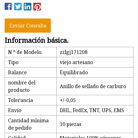
Enviar Consulta
Información básica.
N º de Modelo.
zzlgj171208
Tipo
viejo artesano
Balance
Equilibrado
nombre del
Anillo de sellado de carburo
producto
Tolerancia
+/-0,05
Envío
DHL, FedEx, TNT, UPS, EMS
Cantidad mínima
10 piezas
de pedido