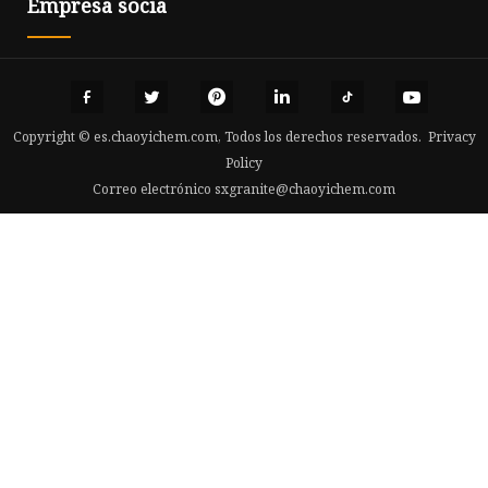
Empresa socia
Copyright © es.chaoyichem.com, Todos los derechos reservados.
Privacy
Policy
Correo electrónico
sxgranite@chaoyichem.com