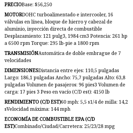
PRECIO
Base: $56,250
MOTOR
DOHC turboalimentado e intercooler, 16
válvulas en línea, bloque de hierro y cabezal de
aluminio, inyección directa de combustible
Desplazamiento: 121 pulg3, 1984 cm3 Potencia: 261 hp
a 6500 rpm Torque: 295 lb-pie a 1800 rpm
TRANSMISIÓN
Automática de doble embrague de 7
velocidades
DIMENSIONES
Distancia entre ejes: 110,5 pulgadas
Largo: 186,1 pulgadas Ancho: 75,7 pulgadas Alto: 63,8
pulgadas Volumen de pasajeros: 96 pies3 Volumen de
carga: 17 pies 3 Peso en vacío (C/D est): 4150 lb
RENDIMIENTO (C/D EST)
60 mph: 5,5 s1/4 de milla: 14,2
sVelocidad máxima: 144 mph
ECONOMÍA DE COMBUSTIBLE EPA (C/D
EST)
Combinado/Ciudad/Carretera: 25/23/28 mpg