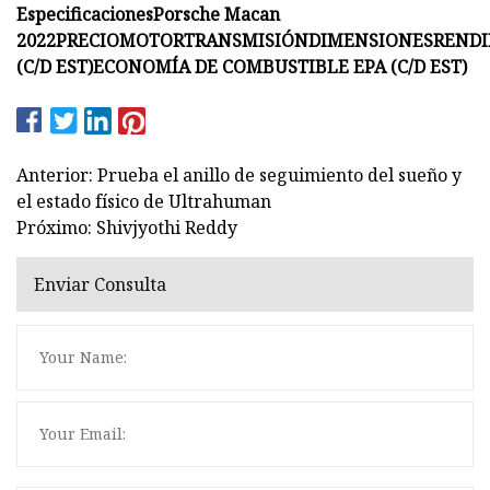
Especificaciones
Porsche Macan
2022
PRECIO
MOTOR
TRANSMISIÓN
DIMENSIONES
REND
(C/D EST)
ECONOMÍA DE COMBUSTIBLE EPA (C/D EST)
Anterior: Prueba el anillo de seguimiento del sueño y
el estado físico de Ultrahuman
Próximo: Shivjyothi Reddy
Enviar Consulta