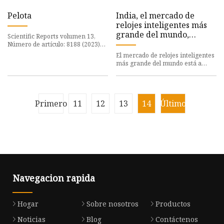
Pelota
India, el mercado de
relojes inteligentes más
grande del mundo,
Scientific Reports volumen 13,
recibirá nuevos anillos
Número de artículo: 8188 (2023)
Citar este artículo 553 Accesos
inteligentes
El mercado de relojes inteligentes
Detalles métricos La moli
más grande del mundo está a
punto de recibir dos nuevos
anillos inteligentes. Si bi
Primero
11
12
13
14
Último
Navegacion rapida
Hogar
Sobre nosotros
Productos
Noticias
Blog
Contáctenos