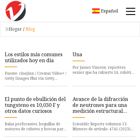
Español
Hogar
/
Blog
Los estilos más comunes
Una
utilizados hoy en día
Por James Vincent, reportero
senior que ha cubierto IA, robótica
Fuente: cinejinn / Creatas Video+ /
y más durante ocho años en The
Getty Images Plus vía Getty
Verge. Lo que mide 14,
Images. Primero, una pequeña
explicación definitiva y
El punto de ebullición del
Avance de la difracción
tungsteno es 10,030 F y
de neutrones para una
otros datos curiosos
medición estructural
precisa de elementos
ligeros a presiones de
Balas perforantes, boquillas de
Scientific Reports volumen 13,
megabares
motores de cohetes y brocas para
Número de artículo: 4741 (2023)
cortar roca sólida son sólo algunos
Cite este artículo 1045 Accesos 1
de los productos el
Citas 57 Detalles de Al