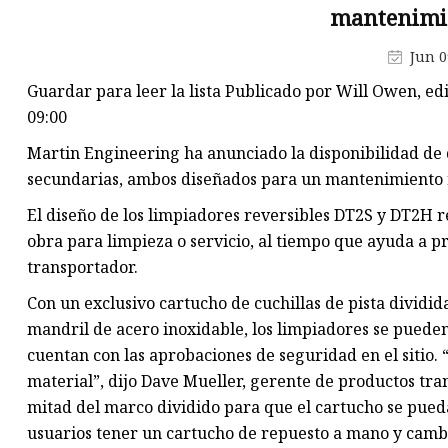
mantenimie
Pasadores de carburo de
tungsteno
Jun 0
Rollos de carburo de tungsten
Guardar para leer la lista Publicado por Will Owen, ed
Placa de carburo de tungsteno
09:00
Yunques de carburo de tungst
Martin Engineering ha anunciado la disponibilidad de 
secundarias, ambos diseñados para un mantenimiento r
El diseño de los limpiadores reversibles DT2S y DT2H r
obra para limpieza o servicio, al tiempo que ayuda a p
transportador.
Con un exclusivo cartucho de cuchillas de pista dividid
mandril de acero inoxidable, los limpiadores se puede
cuentan con las aprobaciones de seguridad en el sitio. 
material”, dijo Dave Mueller, gerente de productos tr
mitad del marco dividido para que el cartucho se pueda
usuarios tener un cartucho de repuesto a mano y camb