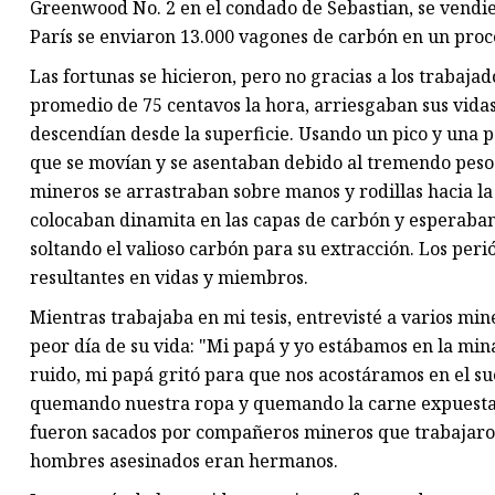
Greenwood No. 2 en el condado de Sebastian, se vendie
París se enviaron 13.000 vagones de carbón en un proc
Las fortunas se hicieron, pero no gracias a los trabaj
promedio de 75 centavos la hora, arriesgaban sus vida
descendían desde la superficie. Usando un pico y una pa
que se movían y se asentaban debido al tremendo peso 
mineros se arrastraban sobre manos y rodillas hacia l
colocaban dinamita en las capas de carbón y esperaban
soltando el valioso carbón para su extracción. Los peri
resultantes en vidas y miembros.
Mientras trabajaba en mi tesis, entrevisté a varios m
peor día de su vida: "Mi papá y yo estábamos en la min
ruido, mi papá gritó para que nos acostáramos en el suel
quemando nuestra ropa y quemando la carne expuesta."
fueron sacados por compañeros mineros que trabajaron 
hombres asesinados eran hermanos.