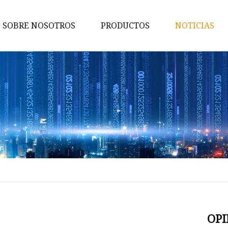
SOBRE NOSOTROS
PRODUCTOS
NOTICIAS
Varilla de carburo
Troqueles de carburo
Insertos de carburo
Piezas de desgaste de carburo
Consejos para la minería de
carburo
Herramientas de corte de
carburo
Varilla de carburo de tungste
OPI
Bola de carburo de tungsteno