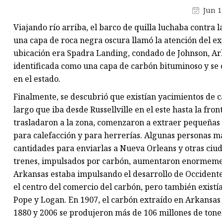
Pasadores de carburo de
Jun 1
tungsteno
Viajando río arriba, el barco de quilla luchaba contra la
Rollos de carburo de tungsten
una capa de roca negra oscura llamó la atención del ex
ubicación era Spadra Landing, condado de Johnson, Ark
Placa de carburo de tungsteno
identificada como una capa de carbón bituminoso y se c
Yunques de carburo de tungst
en el estado.
Finalmente, se descubrió que existían yacimientos de c
largo que iba desde Russellville en el este hasta la fro
trasladaron a la zona, comenzaron a extraer pequeñas 
para calefacción y para herrerías. Algunas personas
cantidades para enviarlas a Nueva Orleans y otras ciud
trenes, impulsados ​​por carbón, aumentaron enormeme
Arkansas estaba impulsando el desarrollo de Occident
el centro del comercio del carbón, pero también exist
Pope y Logan. En 1907, el carbón extraído en Arkansas
1880 y 2006 se produjeron más de 106 millones de tone