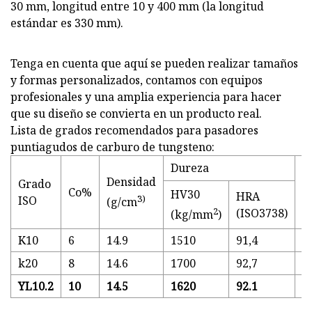
30 mm, longitud entre 10 y 400 mm (la longitud
estándar es 330 mm).
Tenga en cuenta que aquí se pueden realizar tamaños
y formas personalizados, contamos con equipos
profesionales y una amplia experiencia para hacer
que su diseño se convierta en un producto real.
Lista de grados recomendados para pasadores
puntiagudos de carburo de tungsteno:
Dureza
R
Densidad
Grado
a 
Co%
HV30
HRA
3)
ISO
(g/cm
(
2
(ISO3738)
(kg/mm
)
K10
6
14.9
1510
91,4
3
k20
8
14.6
1700
92,7
3
YL10.2
10
14.5
1620
92.1
3